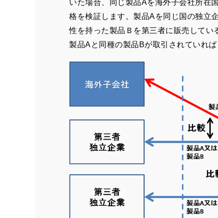
いた場合、同じ製品
A
を海外子会社所在
格を検証します。製品
A
を同じ国の独立
性を持った製品Ｂを第三者に販売してい
製品
A
と同種の製品
B
が取引されていれば