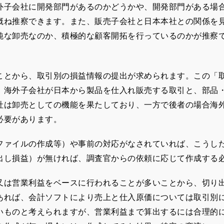
外子会社に開発部門があるのかどうかや、開発部門がある場
概ね推察できます。また、販売子会社と日本本社との関係を
純な卸売なのか、積極的な顧客開拓を行っているのかが推察
ことから、取引別の損益情報の提出が求められます。この「
、海外子会社が日本から製品を仕入れ販売する取引と、部品
社は卸売としての機能を果たしており、一方で後者の場合海
必要があります。
ァイルの作成等）や事前の対応がなされていれば、こうし
出し損益）が無ければ、調査官からの依頼に応じて作成する
は営業利益をベースに行われることが多いことから、切り
あれば、会計ソフトにより売上と仕入原価については取引別
いものと考えられますが、営業利益まで算出するには合理的