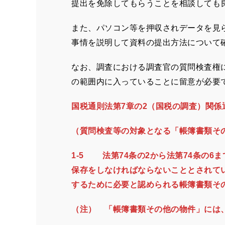
提出を免除してもらうことを相談しても
また、パソコン等を押収されデータを見
事情を説明して資料の提出方法につい
なお、調査における調査官の質問検査権
の範囲内に入っていることに留意が必要
国税通則法第
7
章の
2
（国税の調査）関
（質問検査等の対象となる「帳簿書類そ
1-5
法第74条の2から法第74条の
保存をしなければならないこととされて
するために必要と認められる帳簿書類そ
（注） 「帳簿書類その他の物件」には