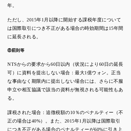
年。
ただし、
2015
年
1
月以降に開始する課税年度について
は国際取引につき不正がある場合の時効期間は
15
年間
に延長される。
⑧罰則等
NTS
からの要求から
60
日以内（状況により
60
日の延長
可）に資料を提出しない場合：最大
1
億ウォン。正当
な事由なく期限内に提出しない場合には、さらに不服
申立や相互協議で該当の資料が無視される可能性もあ
る。
課税された場合：追徴税額の
10
％のペナルティー（不
正の場合は
40%
）。また、
2015
年
1
月以降は国際取引
につき不正がある場合のペナルティーが
60%
に引き上