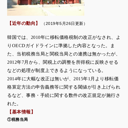
【近年の動向】
（2019年5月26日更新）
韓国では、
2010
年に移転価格税制の改正がなされ、よ
り
OECD
ガイドラインに準拠した内容となった。ま
た、当初税務当局と関税当局との連携は無かったが、
2012
年
7
月から、関税上の調整を所得税に反映させる
などの処理が制度上できるようになっている。
2014
年に大幅な改正は無いが、
2015
年
1
月より移転価
格算定方法の申告義務等に関する閾値が引き上げられ
るなど、事務・手続に関する数件の改正規定が施行さ
れた。
【基本情報】
①税務当局