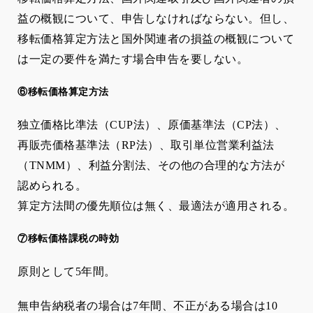
益の概観について、申告しなければならない。但し、
移転価格算定方法と国外関連者の損益の概観について
は一定の要件を満たす場合申告を要しない。
⑥移転価格算定方法
独立価格比準法（
CUP
法）、原価基準法（
CP
法）、
再販売価格基準法（
RP
法）、取引単位営業利益法
（
TNMM
）、利益分割法、その他の合理的な方法が
認められる。
算定方法間の優先順位は無く、最適法が適用される。
⑦移転価格課税の時効
原則として
5
年間。
無申告納税者の場合は
7
年間、不正がある場合は
10