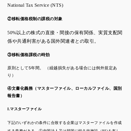
National Tax Service (NTS)
②移転価格税制の課税の対象
50%
以上の株式の直接・間接の保有関係、実質支配関
係や共通利害がある国外関連者との取引。
③移転価格課税の時効
原則として5年間。 （繰越損失がある場合には例外規定あ
り）
④文書化義務（マスターファイル、ローカルファイル、国別
報告書）
I.マスターファイル
下記のいずれかの条件に合致する企業はマスターファイルを作成
する義務がある。①内国法人又は韓国に恒久的施設（PE)を有し