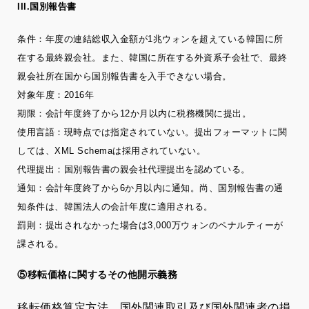
III.国別報告書
条件：年度の連結総収入金額が1兆ウォンを超えている韓国に所
在する最終親会社。また、韓国に所在する外資系子会社で、最終
親会社所在国から国別報告書を入手できない場合。
対象年度：2016年
期限：会計年度終了から12か月以内に税務機関に提出。
使用言語：現時点では指定されていない。提出フォーマットに関
しては、XML Schemaは採用されていない。
代理提出：国別報告書の親会社代理提出を認めている。
通知：会計年度終了から6か月以内に通知。尚、国別報告書の通
知条件は、韓国法人の会計年度に適用される。
罰則：提出されなかった場合は3,000万ウォンのペナルティーが
課される。
⑤移転価格に関するその他開示義務
移転価格算定方法、国外関連取引及び国外関連者の損