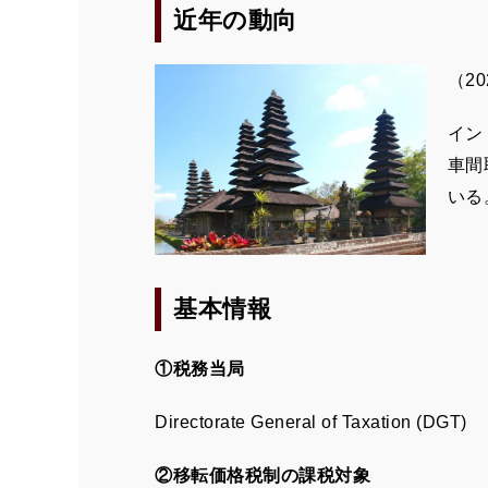
近年の動向
（2
イン
車間
いる
基本情報
①税務当局
Directorate General of Taxation (DGT)
②移転価格税制の課税対象