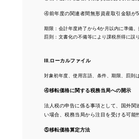
④前年度の関連者間無形資産取引金額が5
期限：会計年度終了から4か月以内に準備
罰則：文書化の不備等により課税所得に誤り
III.ローカルファイル
対象初年度、使用言語、条件、期限、罰則
④移転価格に関する税務当局への開示
法人税の申告に係る事項として、国外関
い場合、税務当局から注目を受ける可能性が
⑤移転価格算定方法