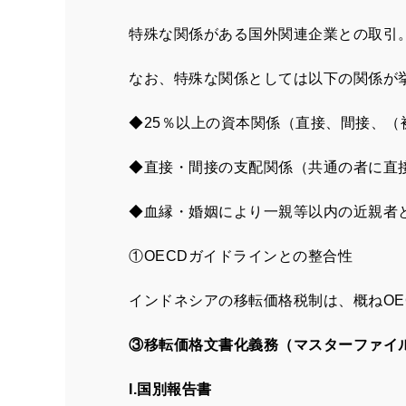
特殊な関係がある国外関連企業との取引
なお、特殊な関係としては以下の関係が
◆25％以上の資本関係（直接、間接、（
◆直接・間接の支配関係（共通の者に直
◆血縁・婚姻により一親等以内の近親者
①OECDガイドラインとの整合性
インドネシアの移転価格税制は、概ねO
③移転価格文書化義務（マスターファイ
I.国別報告書