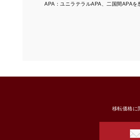
APA：ユニラテラルAPA、二国間APAを
移転価格に