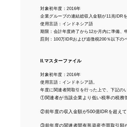
対象初年度：2016年
企業グループの連結総収入金額が11兆ID
使用言語：インドネシア語
期限：会計年度終了から12か月内に準備、
罰則：100万IDRおよび追徴税200％以
II.マスターファイル
対象初年度：2016年
使用言語：インドネシア語。
年度に関連者間取引を行った上で、下記の
①関連者が当該企業より低い税率の税務
②前年度の収入金額が500億IDRを超え
③前年度の関連者間有形資産売買取引額が2