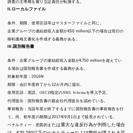
調査の主導権を握り立証責任が転換する。
II.ローカルファイル
条件、期限、使用言語等はマスターファイルと同じ。
企業グループの連結総収入金額が€50 million以下の場合は現行の
移転価格文書化を作成する義務がある。
III.国別報告書
条件：企業グループの連結総収入金額が€750 millionを超えてい
る場合は国別報告書を作成する義務がある。
対象初年度：2016年
期限：会計年度終了から12か月内に提出。
使用言語：英語。OECD指定のXML Schemaを導入予定。
代理提出：国別報告書の親会社代理提出を認めている。
事前報告：当該年度が終了するまでに国別報告書の事前報告を行
う。尚、初年度の期限は2017年9月1日まで延長されている。
たは重大な違反行為が判明した場合
ペナルティー：意図的ま
は、€20,250以下のペナルティーおよび懲役が課される可