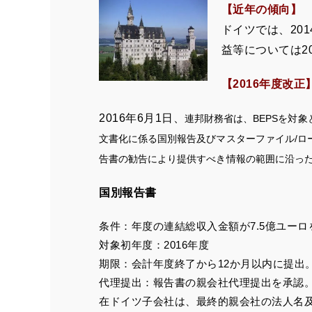
【
近年の傾向】
ドイツでは、2014
益等については2
【2016年度改正
2016年6月1日
、
連邦財務省は、BEPSを対
文書化に係る国別報告及びマスターファイル/ローカル
告書の勧告により提供すべき情報の範囲に沿っ
国別報告書
条件：年度の連結総収入金額が7.5億ユー
対象初年度：2016年度
期限：会計年度終了から12か月以内に提出
代理提出：報告書の親会社代理提出を承認
在ドイツ子会社は、最終的親会社の法人名