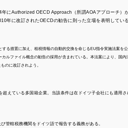
年にAuthorized OECD Approach（所謂AOAアプ
010年に改訂されたOECDの勧告に則った立場を表明してい
】
象とする措置に加え、租税情報の自動的交換を命じるEU指令実施法案を公
ファイル概念の勧告の採用が含まれている。本法案により、国内法（Genera
たものに改訂されよう。
ロを超えている多国籍企業。当該条件は在ドイツ子会社にも適用さ
。
。
及び管轄税務機関をドイツ語で報告する義務がある。