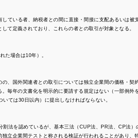
保有している者、納税者との間に直接・間接に支配あるいは被
として定義されており、これらの者との取引が対象となる。
れた場合は10年）。
のの、国外関連者との取引については独立企業間の価格・契
る。毎年の文書化を明示的に要請する規定はない（一部例外
ついては30日以内）に提出しなければならない。
利益分割法を認めているが、基本三法（CUP法、PR法、CP法
的独立企業間テストと称される検証が行われることがあり、