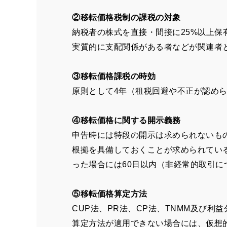
②移転価格税制の課税の対象
納税者の株式を直接・間接に25%以上
実質的に支配関係がある者などが関連者
③移転価格課税の時効
原則として4年（租税回避や不正が認めら
④移転価格に関する開示義務
申告時には特段の開示は求められないも
根拠を具備しておくことが求められてい
った場合には60日以内（非経常的取引に
⑤移転価格算定方法
CUP法、PR法、CP法、TNMM及び
算定方法が適用できない場合には、仮想