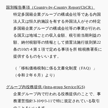
国別報告事項（
Country-by-Country Report/CbCR
）
特定多国籍企業グループの構成会社等である内国
法人又は恒久的施設を有する外国法人がその特定
多国籍企業グループの構成会社等の事業が行われ
る国又は地域ごとの収入金額、税引前当期利益の
額、納付税額等の情報として措置法施行規則第
22
条の
10
の４第１項で定める事項を所 轄税務署長に
提供するものをいいます。
（「移転価格税制に係る文書化制度（
FAQ
）」
（令和２年６月）より）
グループ内役務提供 (Intra-group Service/IGS)
企業グループ内で行われる役務提供のことで、事
務運営指針
3-10
や
3-11
で特に規定されている取引
のことをいいます。