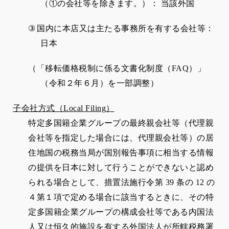
（①の会社等を除きます。）： 当該外国
③
国内に本店又は主たる事務所を有する会社等：
日本
（「移転価格税制に係る文書化制度（
FAQ
）」
（令和２年６月）を一部調整）
子会社方式（
Local Filing
）
特定多国籍企業グループの最終親会社等（代理親
会社等を指定した場合には、代理親会社等）の居
住地国の税務当局が国別報告事項に相当する情報
の提供を日本に対して行うことができないと認め
られる場合として、措置法施行令第
39
条の
12
の
４第１項で定める場合に該当するときに、その特
定多国籍企業グループの構成会社等である内国法
人又は恒久的施設を有する外国法人が所轄税務署