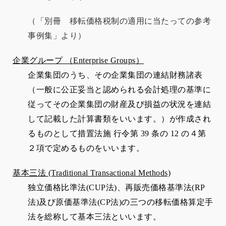
（「別冊 移転価格税制の適用に当たっての参考
事例集」より）
企業グループ （
Enterprise Groups
）
企業集団のうち、その企業集団の連結財務諸表
（一般に公正妥当と認められる会計処理の基準に
従ってその企業集団の財産及び損益の状況を連結
して記載した計算書類をいいます。）が作成され
るものとして措置法施 行令第
39
条の
12
の４第
２項で定めるものをいいます。
基本三法 (Traditional Transactional Methods)
独立価格比準法
(CUP
法
)
、再販売価格基準法
(RP
法
)
及び原価基準法
(CP
法
)
の三つの移転価格算定手
法を総称して基本三法といいます。