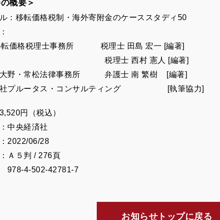
籍の概要＞
ル：移転価格税制・海外寄附金のケーススタディ50
：
移転価格税理士事務所 税理士 田島 宏一 [編著]
理士 西村 憲人 [編著]
大野・常松法律事務所 弁護士 南 繁樹 [編著]
会社プルータス・コンサルティング [執筆協力]
3,520円（税込）
：中央経済社
2022/06/28
Ａ５判 / 276頁
 978-4-502-42781-7
お知らせトップに戻る