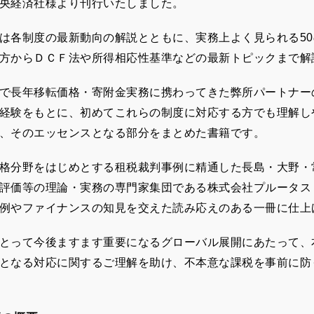
央経済社様より刊行いたしました。
は各制度の最新動向の解説とともに、実務上よく見られる5
方からＤＣＦ法や所得相応性基準などの最新トピックまで解
で長年移転価格・寄附金実務に携わってきた弊所パートナー
経験をもとに、初めてこれらの制度に対応する方でも理解し
、そのエッセンスとなる部分をまとめた書籍です。
格分野をはじめとする租税裁判事例に精通した長島・大野・
評価等の理論・実務の専門家集団である株式会社プルータス
例やファイナンスの知見を交えた読み応えのある一冊に仕上
とって今後ますます重要になるグローバル展開にあたって、
となる対応に関するご理解を助け、不本意な課税を事前に防