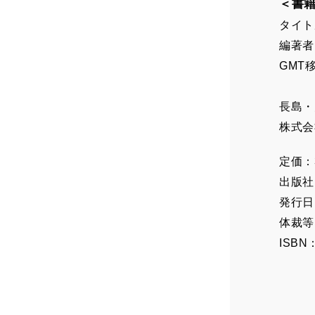
＜書
タイト
編著者
GMT
税
長島・
株式
定価：
出版社
発行日：
体裁等：
ISBN：