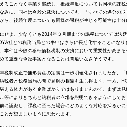
えることなく事業を継続し、後続年度についても同様の課税
なみに、同社は今般の裁決についても、「すべての処分の取
から、後続年度についても同様の課税が生じる可能性は十分
にせよ、少なくとも2014年３月期までの課税については法
OYA社との税務当局との争いはさらに長期化することにな
、本件は今般の移転価格税制の実務において重要性が高まる
めて重要な争訟事案となることは間違いなさそうです。
年税制改正で無形資産の定義は一歩明確化されましたが、「
納税者と税務当局の間で見解の相違も生じ得ます。一方、H
堪える体力がある企業ばかりではありませんので、まずは見
ル等によりきちんと納税者の立場を説明できるようにしてお
前に認識し、課税に至った場合にどのような対応を採るかに
ことが望ましいように思われます。