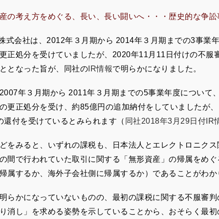
産の考え方をめぐる、長い、長い闘いへ・・・歴史的な争訟
A株式会社は、2012年３月期から 2014年３月期までの3事
更正処分を受けていましたが、2020年11月11日付けの不
ととなった旨が、同社の
IR情報
で明らかになりました。
2007年３月期から 2011年３月期までの5事業年度について
の更正処分を受け、約85億円の追加納付をしていましたが
の還付を受けているとみられます（
同社2018年3月29日付I
どをみると、いずれの課税も、日本法人とエレクトロニクス
の間で行われていた取引に関する「無形資産」の帰属をめぐ
帰属するか、海外子会社側に帰属するか）であることがわか
明らかになっていないものの、最初の課税に関する不服審判
り消し」を求める姿勢を示していることから、おそらく最初