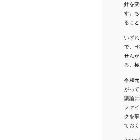
針を変
す。ち
ること
いずれ
で、H
せんが
る、極
令和元
がって
議論に
ファイ
クを事
ておく